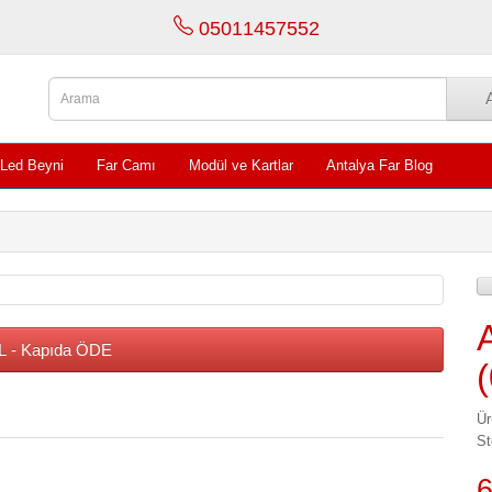
05011457552
 Led Beyni
Far Camı
Modül ve Kartlar
Antalya Far Blog
 - Kapıda ÖDE
Ür
St