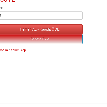
ktar
Hemen AL - Kapıda ÖDE
Sepete Ekle
yorum
/
Yorum Yap