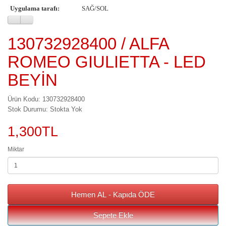
Uygulama tarafı:
SAĞ/SOL
130732928400 / ALFA
ROMEO GIULIETTA - LED
BEYİN
Ürün Kodu: 130732928400
Stok Durumu: Stokta Yok
1,300TL
Miktar
Hemen AL - Kapıda ÖDE
Sepete Ekle