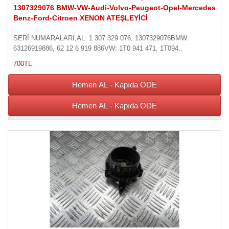
1307329076 BMW-VW-Audi-Volvo-Peugeot-Opel-Mercedes
Benz-Ford-Citroen XENON ATEŞLEYİCİ
SERİ NUMARALARI;AL: 1 307 329 076, 1307329076BMW:
63126919886, 62 12 6 919 886VW: 1T0 941 471, 1T094..
700TL
Hemen AL - Kapıda ÖDE
Hemen AL - Kapıda ÖDE