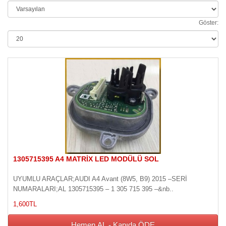
Göster:
1305715395 A4 MATRİX LED MODÜLÜ SOL
UYUMLU ARAÇLAR;AUDI A4 Avant (8W5, B9) 2015 –SERİ
NUMARALARI;AL 1305715395 – 1 305 715 395 –&nb..
1,600TL
Hemen AL - Kapıda ÖDE