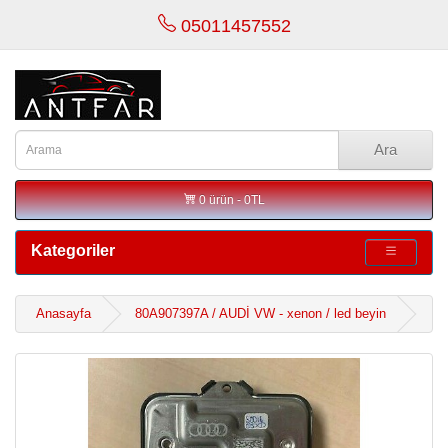
05011457552
Ara
0 ürün - 0TL
Kategoriler
Anasayfa
80A907397A / AUDİ VW - xenon / led beyin