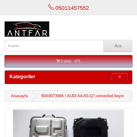
05011457552
Ara
0 ürün - 0TL
Kategoriler
Anasayfa
80A907399A / AUDI A4-A5-Q7-xenon/led beyin