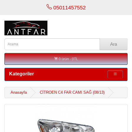
05011457552
Ara
0 ürün - 0TL
Kategoriler
Anasayfa
CİTROEN C4 FAR CAMI SAĞ (08/13)