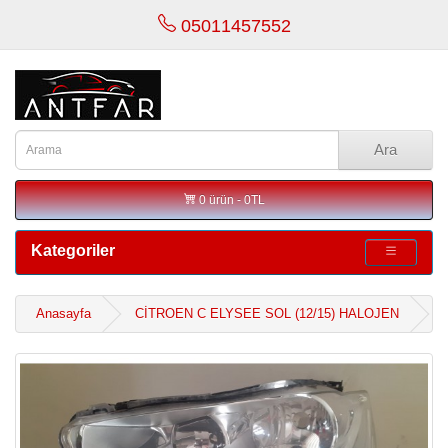
05011457552
Ara
0 ürün - 0TL
Kategoriler
Anasayfa
CİTROEN C ELYSEE SOL (12/15) HALOJEN