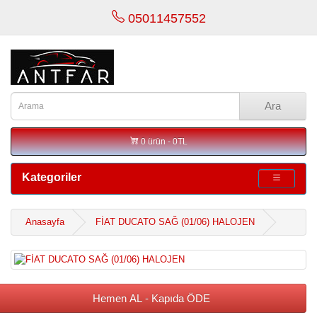
05011457552
Ara
0 ürün - 0TL
Kategoriler
Anasayfa
FİAT DUCATO SAĞ (01/06) HALOJEN
Hemen AL - Kapıda ÖDE