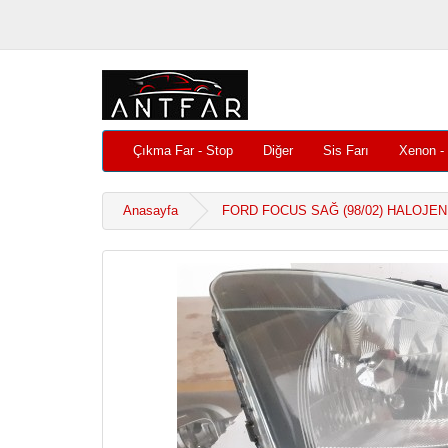
Çıkma Far - Stop
Diğer
Sis Farı
Xenon -
Anasayfa
FORD FOCUS SAĞ (98/02) HALOJEN