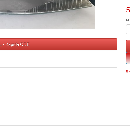
Mi
 - Kapıda ÖDE
0 