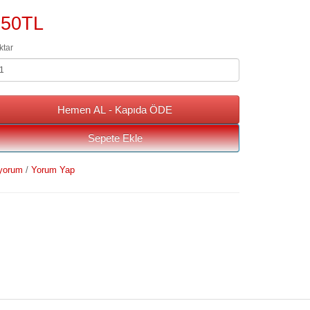
550TL
ktar
Hemen AL - Kapıda ÖDE
Sepete Ekle
yorum
/
Yorum Yap