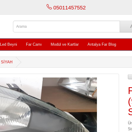
05011457552
 Led Beyni
Far Camı
Modül ve Kartlar
Antalya Far Blog
 SİYAH
Ü
St