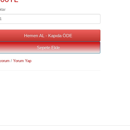
ktar
Hemen AL - Kapıda ÖDE
Sepete Ekle
yorum
/
Yorum Yap