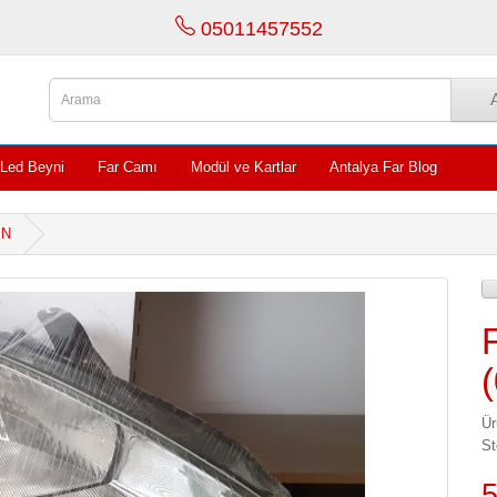
05011457552
 Led Beyni
Far Camı
Modül ve Kartlar
Antalya Far Blog
EN
Ü
St