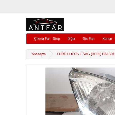
Çıkma Far - Stop
Diğer
Sis Farı
Xenon -
Anasayfa
FORD FOCUS 1 SAĞ (01-05) HALOJ